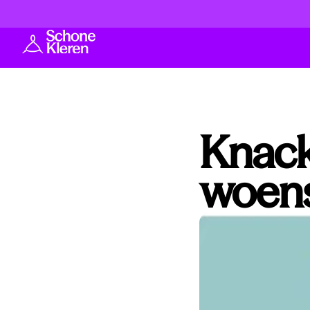
Knac
woens