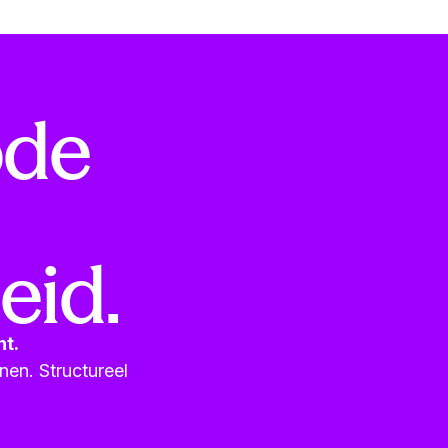
ode
eid.
nt.
en. Structureel