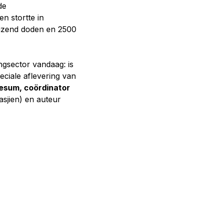
de
en stortte in
uizend doden en 2500
ngsector vandaag: is
ciale aflevering van
lesum, coördinator
sjien) en auteur