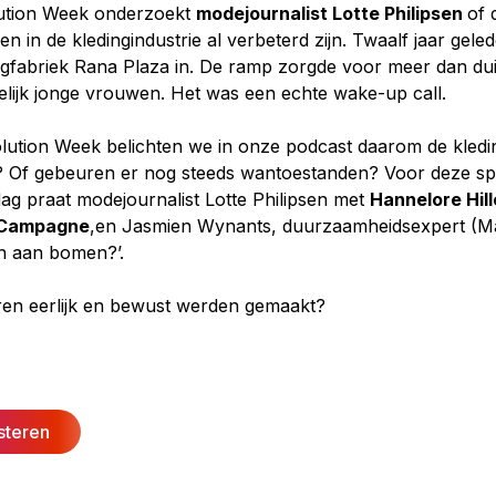
lution Week onderzoekt
modejournalist Lotte Philipsen
of 
 in de kledingindustrie al verbeterd zijn. Twaalf jaar geled
ngfabriek Rana Plaza in. De ramp zorgde voor meer dan d
ijk jonge vrouwen. Het was een echte wake-up call.
lution Week belichten we in onze podcast daarom de kledi
d? Of gebeuren er nog steeds wantoestanden? Voor deze spe
 praat modejournalist Lotte Philipsen met
Hannelore Hil
 Campagne
,en Jasmien Wynants, duurzaamheidsexpert (Ma
n aan bomen?’.
eren eerlijk en bewust werden gemaakt?
isteren