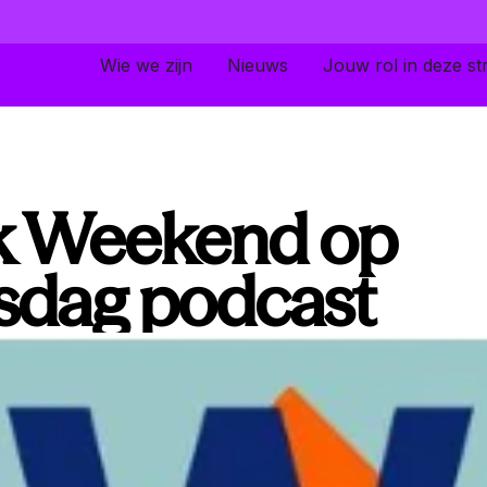
Wie we zijn
Nieuws
Jouw rol in deze str
k Weekend op
dag podcast