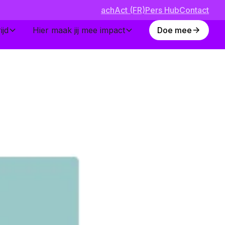
achAct (FR)
Pers Hub
Contact
ijd
Hier maak jij mee impact
Doe mee