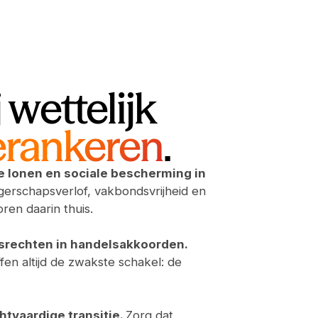
j wettelijk
erankeren
.
e lonen en sociale bescherming in
erschapsverlof, vakbondsvrijheid en
horen daarin thuis.
srechten in handelsakkoorden.
fen altijd de zwakste schakel: de
htvaardige transitie.
Zorg dat