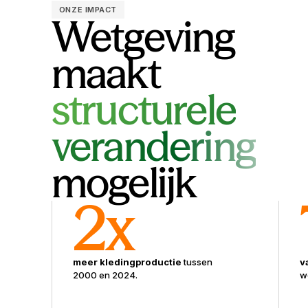
ONZE IMPACT
Wetgeving
maakt
structurele
verandering
mogelijk
2x
meer kledingproductie
tussen
v
2000 en 2024.
w