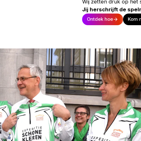
Wij zetten druk op het
Jij herschrijft de spel
Ontdek hoe
Kom m