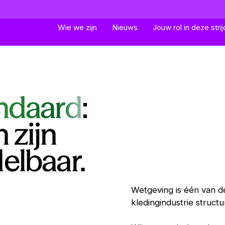
Wie we zijn
Nieuws
Jouw rol in deze strij
ndaard
:
 zijn
elbaar.
Wetgeving is één van 
kledingindustrie struct