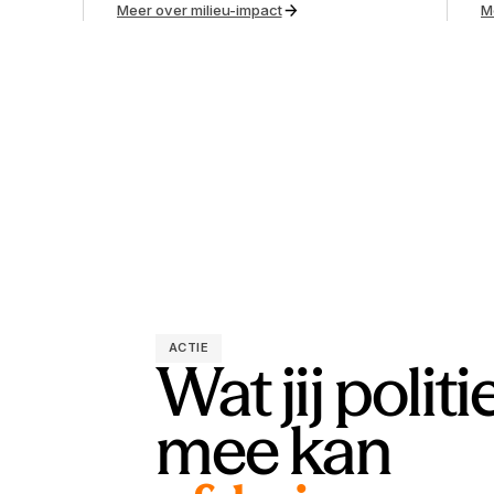
Meer over milieu-impact
M
ACTIE
Wat
jij
politi
mee kan