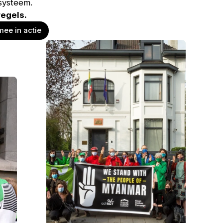
 systeem.
regels.
ee in actie