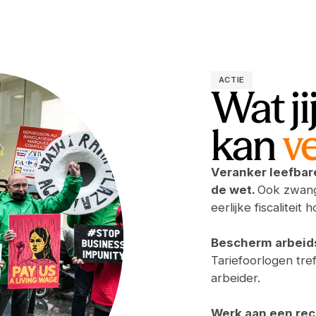
ACTIE
Wat ji
kan
v
Veranker leefbar
de wet.
Ook zwang
eerlijke fiscaliteit 
Bescherm arbeid
Tariefoorlogen tref
arbeider.
Werk aan een rec