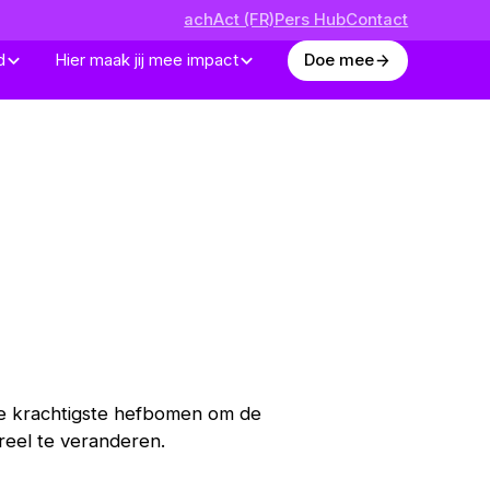
achAct (FR)
Pers Hub
Contact
d
Hier maak jij mee impact
Doe mee
de krachtigste hefbomen om de
ureel te veranderen.