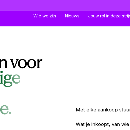
Wie we zijn
Wie we zijn
Nieuws
Nieuws
Jouw rol in deze strij
Jouw rol in deze strij
n voor
ige
e.
Met elke aankoop stuur
Wat je inkoopt, van wi