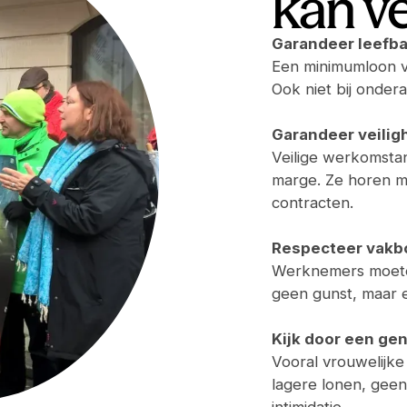
kan v
Garandeer leefba
Een minimumloon vo
Ook niet bij onder
Garandeer veilig
Veilige werkomstan
marge. Ze horen mee
contracten.
Respecteer vakb
Werknemers moeten 
geen gunst, maar e
Kijk door een ge
Vooral vrouwelijke 
lagere lonen, gee