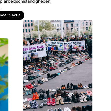
p arbeidsomstandigheden,
.
ee in actie