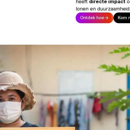
heeft
directe impact
o
lonen en duurzaamheid
Ontdek hoe
Kom m