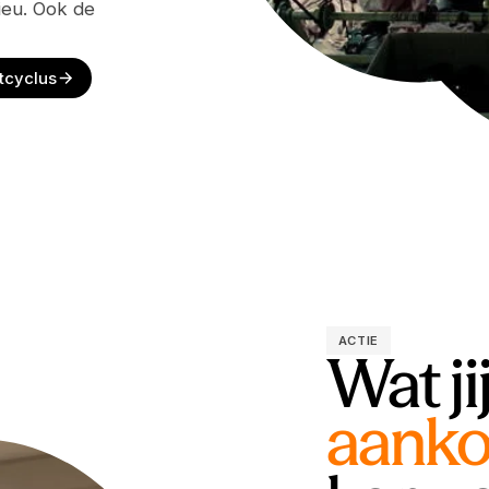
ieu. Ook de
tcyclus
ACTIE
Wat jij
aanko