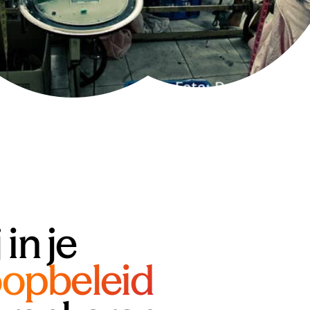
 in je
opbeleid