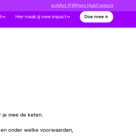
achAct (FR)
achAct (FR)
Pers Hub
Pers Hub
Contact
Contact
d
d
Hier maak jij mee impact
Hier maak jij mee impact
Doe mee
Doe mee
 je mee de keten.
e en onder welke voorwaarden,