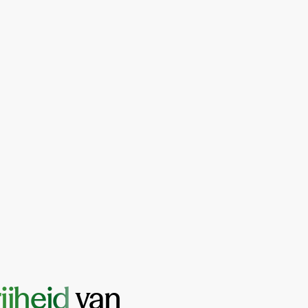
ijheid
van