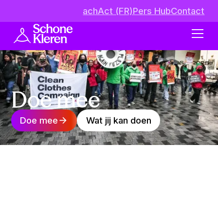
achAct (FR)
Pers Hub
Contact
Doe mee
Doe mee
Wat jij kan doen