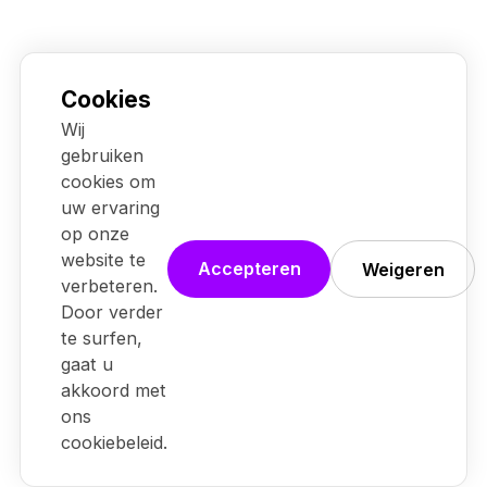
Cookies
Wij
gebruiken
cookies om
uw ervaring
op onze
website te
Accepteren
Weigeren
verbeteren.
Door verder
te surfen,
gaat u
Ook jouw stem zet de kledingindustrie in
akkoord met
beweging.
ons
cookiebeleid.